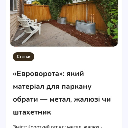
Статьи
«Евроворота»: який
матеріал для паркану
обрати — метал, жалюзі чи
штахетник
Зміст:Короткий огляд: метал, жалюзі-