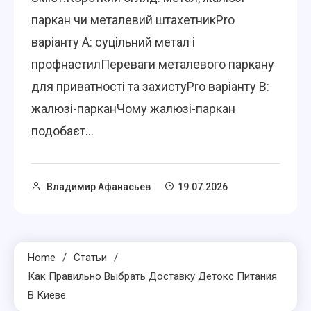
паркан чи металевий штахетникPro
варіанту A: суцільний метал і
профнастилПереваги металевого паркану
для приватності та захистуPro варіанту B:
жалюзі-парканЧому жалюзі-паркан
подобаєт...
Владимир Афанасьев
19.07.2026
Home
Статьи
Как Правильно Выбрать Доставку Детокс Питания
В Киеве