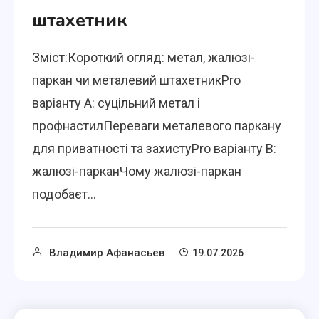
штахетник
Зміст:Короткий огляд: метал, жалюзі-
паркан чи металевий штахетникPro
варіанту A: суцільний метал і
профнастилПереваги металевого паркану
для приватності та захистуPro варіанту B:
жалюзі-парканЧому жалюзі-паркан
подобаєт...
Владимир Афанасьев
19.07.2026